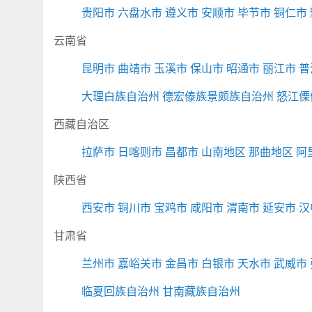
贵阳市
六盘水市
遵义市
安顺市
毕节市
铜仁市
云南省
昆明市
曲靖市
玉溪市
保山市
昭通市
丽江市
普
大理白族自治州
德宏傣族景颇族自治州
怒江傈
西藏自治区
拉萨市
日喀则市
昌都市
山南地区
那曲地区
阿
陕西省
西安市
铜川市
宝鸡市
咸阳市
渭南市
延安市
汉
甘肃省
兰州市
嘉峪关市
金昌市
白银市
天水市
武威市
临夏回族自治州
甘南藏族自治州