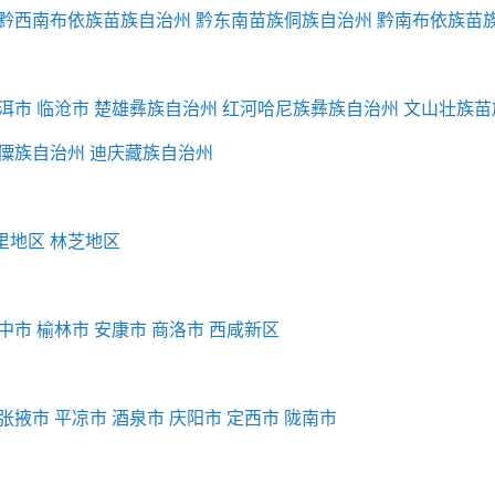
黔西南布依族苗族自治州
黔东南苗族侗族自治州
黔南布依族苗
洱市
临沧市
楚雄彝族自治州
红河哈尼族彝族自治州
文山壮族苗
僳族自治州
迪庆藏族自治州
里地区
林芝地区
中市
榆林市
安康市
商洛市
西咸新区
张掖市
平凉市
酒泉市
庆阳市
定西市
陇南市