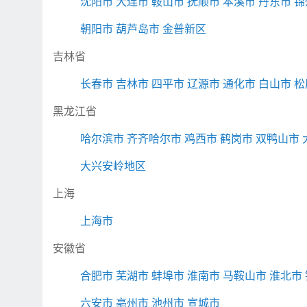
沈阳市
大连市
鞍山市
抚顺市
本溪市
丹东市
锦
朝阳市
葫芦岛市
金普新区
吉林省
长春市
吉林市
四平市
辽源市
通化市
白山市
松
黑龙江省
哈尔滨市
齐齐哈尔市
鸡西市
鹤岗市
双鸭山市
大兴安岭地区
上海
上海市
安徽省
合肥市
芜湖市
蚌埠市
淮南市
马鞍山市
淮北市
六安市
亳州市
池州市
宣城市