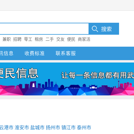
：
兼职
招聘
零工
租房
二手
交友
便民
商家活
T5d1
讯信息
收费标准
联系客服
云港市
淮安市
盐城市
扬州市
镇江市
泰州市