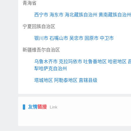
青海省
西宁市
海东市
海北藏族自治州
黄南藏族自治
宁夏回族自治区
银川市
石嘴山市
吴忠市
固原市
中卫市
新疆维吾尔自治区
乌鲁木齐市
克拉玛依市
吐鲁番地区
哈密地区
犁哈萨克自治州
塔城地区
阿勒泰地区
直辖县级
友情
链接
Link