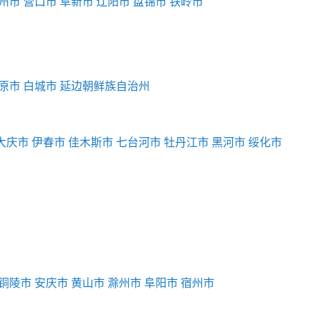
州市
营口市
阜新市
辽阳市
盘锦市
铁岭市
原市
白城市
延边朝鲜族自治州
大庆市
伊春市
佳木斯市
七台河市
牡丹江市
黑河市
绥化市
铜陵市
安庆市
黄山市
滁州市
阜阳市
宿州市