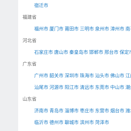
宿迁市
福建省
福州市
厦门市
莆田市
三明市
泉州市
漳州市
南
河北省
石家庄市
唐山市
秦皇岛市
邯郸市
邢台市
保定
广东省
广州市
韶关市
深圳市
珠海市
汕头市
佛山市
江
汕尾市
河源市
阳江市
清远市
东莞市
中山市
潮
山东省
济南市
青岛市
淄博市
枣庄市
东营市
烟台市
潍
临沂市
德州市
聊城市
滨州市
菏泽市