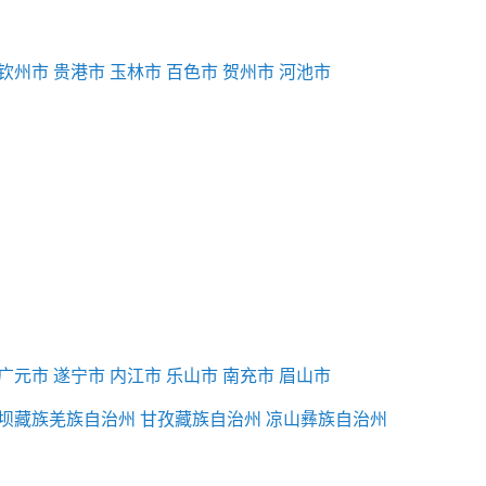
钦州市
贵港市
玉林市
百色市
贺州市
河池市
广元市
遂宁市
内江市
乐山市
南充市
眉山市
坝藏族羌族自治州
甘孜藏族自治州
凉山彝族自治州