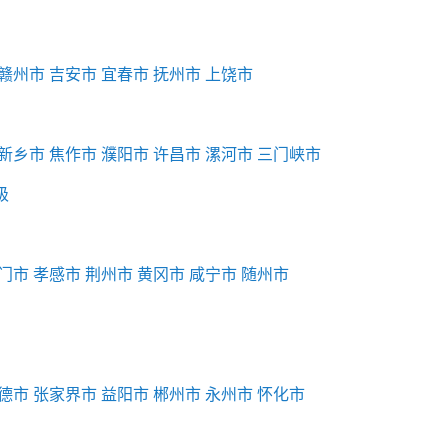
赣州市
吉安市
宜春市
抚州市
上饶市
新乡市
焦作市
濮阳市
许昌市
漯河市
三门峡市
级
门市
孝感市
荆州市
黄冈市
咸宁市
随州市
德市
张家界市
益阳市
郴州市
永州市
怀化市